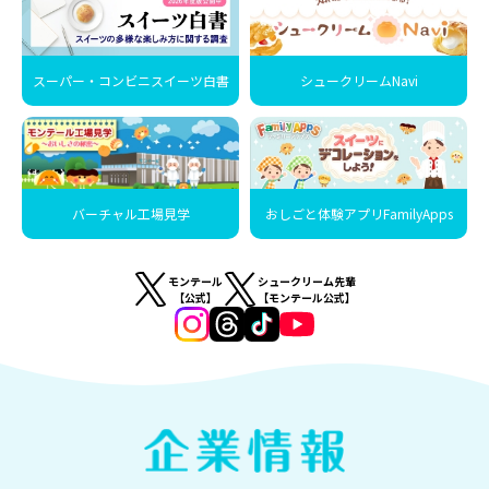
スーパー・コンビニスイーツ白書
シュークリームNavi
バーチャル工場見学
おしごと体験アプリFamilyApps
モンテール
シュークリーム先輩
【公式】
【モンテール公式】