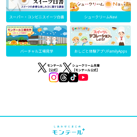
スーパー・コンビニスイーツ白書
シュークリームNavi
バーチャル工場見学
おしごと体験アプリFamilyApps
モンテール
シュークリーム先輩
【公式】
【モンテール公式】