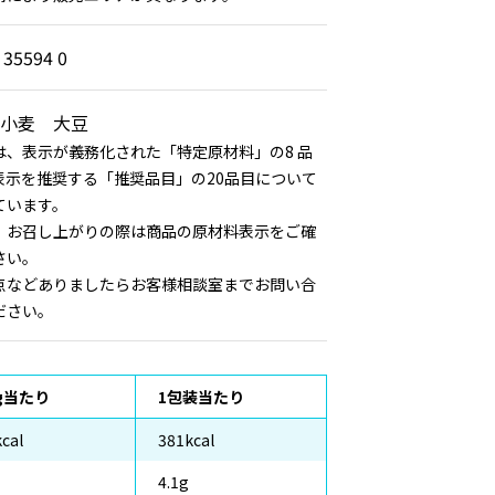
 35594 0
小麦 大豆
は、表示が義務化された「特定原材料」の8 品
表示を推奨する「推奨品目」の20品目について
ています。
、お召し上がりの際は商品の原材料表示をご確
さい。
点などありましたらお客様相談室までお問い合
ださい。
0g当たり
1包装当たり
cal
381kcal
4.1g