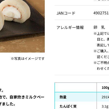
4902751
JANコード
卵 乳 
アレルギー情報
上記で
目と、
表記し
ご購入
認くだ
※写真はイメージです
ご不明
わせく
10
す。
地で、自家炊きミルクペー
熱量
291k
げました。
たんぱく質
3.1g