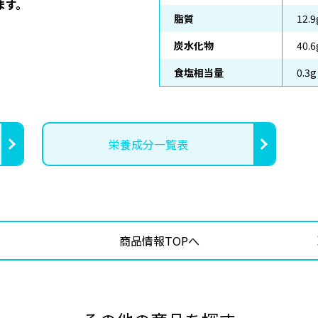
ます。
脂質
12.9
炭水化物
40.6
食塩相当量
0.3g
栄養成分一覧表
商品情報TOPへ