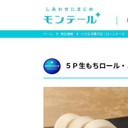
ホーム
商品情報
小さな洋菓子店：ロールケーキ
５Ｐ生もちロール・