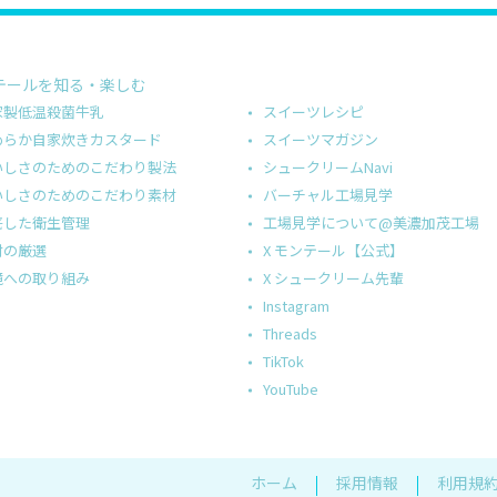
テールを知る・楽しむ
スイーツレシピ
家製低温殺菌牛乳
スイーツマガジン
めらか自家炊きカスタード
シュークリームNavi
いしさのためのこだわり製法
バーチャル工場見学
いしさのためのこだわり素材
工場見学について@美濃加茂工場
底した衛生管理
X モンテール【公式】
材の厳選
X シュークリーム先輩
境への取り組み
Instagram
Threads
TikTok
YouTube
ホーム
採用情報
利用規