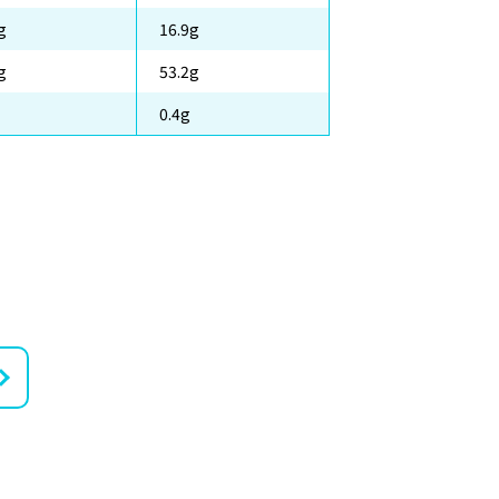
g
16.9g
g
53.2g
0.4g