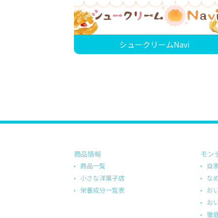
シュークリームNavi
商品情報
モン
商品一覧
自
小さな洋菓子店
な
栄養成分一覧表
お
お
徹