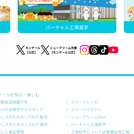
バーチャル工場見学
モンテール
シュークリーム先輩
【公式】
【モンテール公式】
テールを知る・楽しむ
スイーツレシピ
家製低温殺菌牛乳
スイーツマガジン
めらか自家炊きカスタード
シュークリームNavi
いしさのためのこだわり製法
バーチャル工場見学
いしさのためのこだわり素材
工場見学について@美濃加茂工場
底した衛生管理