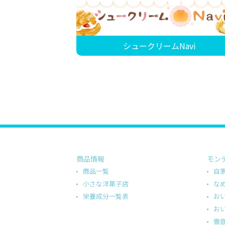
シュークリームNavi
商品情報
モン
商品一覧
自
小さな洋菓子店
な
栄養成分一覧表
お
お
徹