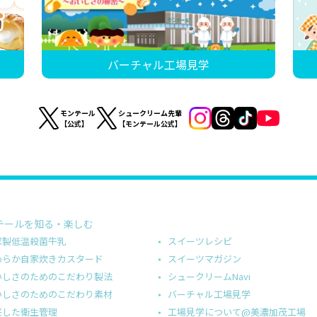
バーチャル工場見学
モンテール
シュークリーム先輩
【公式】
【モンテール公式】
テールを知る・楽しむ
スイーツレシピ
家製低温殺菌牛乳
スイーツマガジン
めらか自家炊きカスタード
シュークリームNavi
いしさのためのこだわり製法
バーチャル工場見学
いしさのためのこだわり素材
工場見学について@美濃加茂工場
底した衛生管理