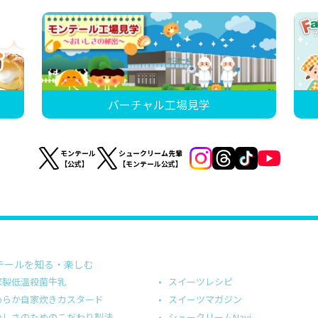
バーチャル工場見学
モンテール
シュークリーム先輩
【公式】
【モンテール公式】
テールを知る・楽しむ
スイーツレシピ
家製低温殺菌牛乳
スイーツマガジン
めらか自家炊きカスタード
シュークリームNavi
いしさのためのこだわり製法