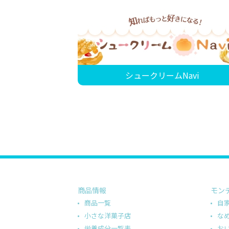
シュークリームNavi
商品情報
モン
商品一覧
自
小さな洋菓子店
な
栄養成分一覧表
お