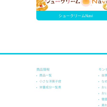
シュークリームNavi
商品情報
モン
商品一覧
自
小さな洋菓子店
な
栄養成分一覧表
お
お
徹
素