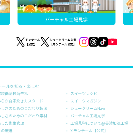
バーチャル工場見学
モンテール
シュークリーム先輩
【公式】
【モンテール公式】
テールを知る・楽しむ
スイーツレシピ
家製低温殺菌牛乳
スイーツマガジン
めらか自家炊きカスタード
シュークリームNavi
いしさのためのこだわり製法
バーチャル工場見学
いしさのためのこだわり素材
工場見学について@美濃加茂工場
底した衛生管理
X モンテール【公式】
材の厳選