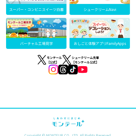
スーパー・コンビニスイーツ白書
シュークリームNavi
バーチャル工場見学
おしごと体験アプリFamilyApps
モンテール
シュークリーム先輩
【公式】
【モンテール公式】
Copyright © MONTEUR CO., LTD. All Rights Reserved.