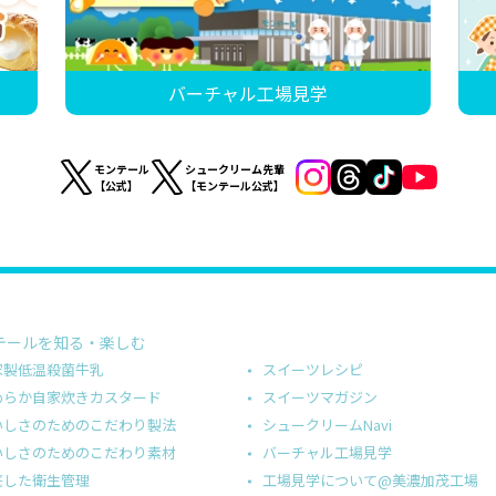
バーチャル工場見学
モンテール
シュークリーム先輩
【公式】
【モンテール公式】
テールを知る・楽しむ
スイーツレシピ
家製低温殺菌牛乳
スイーツマガジン
めらか自家炊きカスタード
シュークリームNavi
いしさのためのこだわり製法
バーチャル工場見学
いしさのためのこだわり素材
工場見学について@美濃加茂工場
底した衛生管理