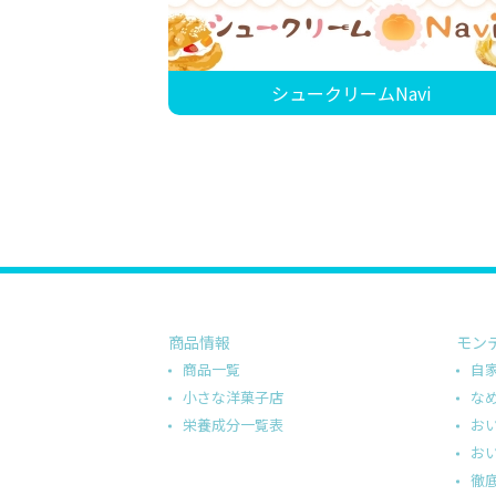
シュークリームNavi
商品情報
モン
商品一覧
自
小さな洋菓子店
な
栄養成分一覧表
お
お
徹