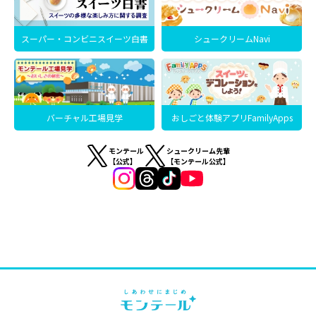
スーパー・コンビニスイーツ白書
シュークリームNavi
バーチャル工場見学
おしごと体験アプリFamilyApps
モンテール
シュークリーム先輩
【公式】
【モンテール公式】