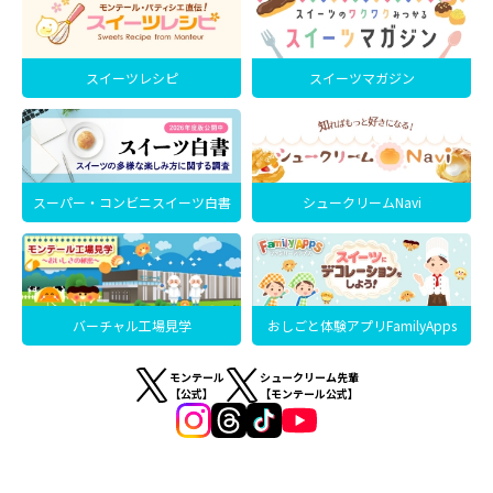
スイーツレシピ
スイーツマガジン
スーパー・コンビニスイーツ白書
シュークリームNavi
バーチャル工場見学
おしごと体験アプリFamilyApps
モンテール
シュークリーム先輩
【公式】
【モンテール公式】