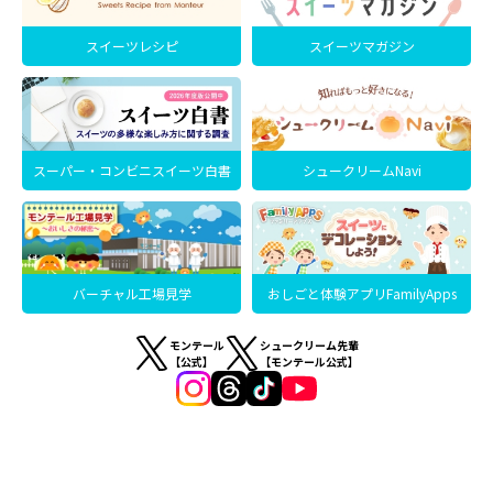
スイーツレシピ
スイーツマガジン
スーパー・コンビニスイーツ白書
シュークリームNavi
バーチャル工場見学
おしごと体験アプリFamilyApps
モンテール
シュークリーム先輩
【公式】
【モンテール公式】