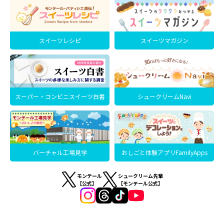
スイーツレシピ
スイーツマガジン
スーパー・コンビニスイーツ白書
シュークリームNavi
バーチャル工場見学
おしごと体験アプリFamilyApps
モンテール
シュークリーム先輩
【公式】
【モンテール公式】