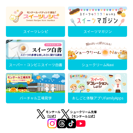
スイーツレシピ
スイーツマガジン
スーパー・コンビニスイーツ白書
シュークリームNavi
バーチャル工場見学
おしごと体験アプリFamilyApps
モンテール
シュークリーム先輩
【公式】
【モンテール公式】