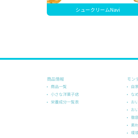
シュークリームNavi
商品情報
モン
商品一覧
自
小さな洋菓子店
な
栄養成分一覧表
お
お
徹
素
環