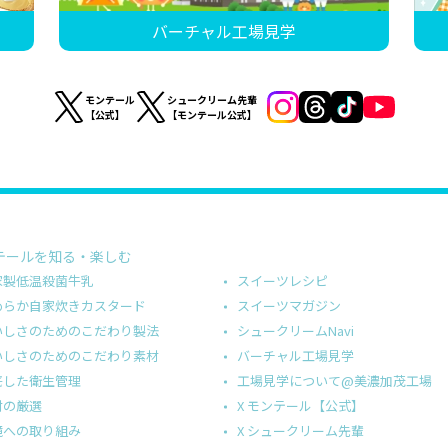
バーチャル工場見学
モンテール
シュークリーム先輩
【公式】
【モンテール公式】
テールを知る・楽しむ
スイーツレシピ
家製低温殺菌牛乳
スイーツマガジン
めらか自家炊きカスタード
シュークリームNavi
いしさのためのこだわり製法
バーチャル工場見学
いしさのためのこだわり素材
工場見学について@美濃加茂工場
底した衛生管理
X モンテール【公式】
材の厳選
X シュークリーム先輩
境への取り組み