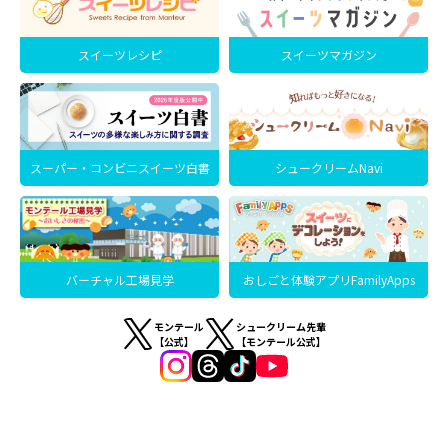
スイーツレシピ
スイーツマガジン
スーパー・コンビニスイーツ白書
シュークリームNavi
バーチャル工場見学
おしごと体験アプリFamilyApps
モンテール
シュークリーム先輩
【公式】
【モンテール公式】