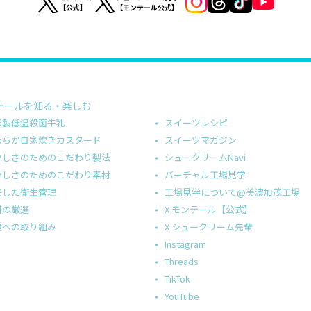
【公式】
【モンテール公式】
テールを知る・楽しむ
スイーツレシピ
家製低温殺菌牛乳
スイーツマガジン
めらか自家炊きカスタード
シュークリームNavi
いしさのためのこだわり製法
バーチャル工場見学
いしさのためのこだわり素材
工場見学について@美濃加茂工場
底した衛生管理
X モンテール【公式】
材の厳選
X シュークリーム先輩
境への取り組み
Instagram
Threads
TikTok
YouTube