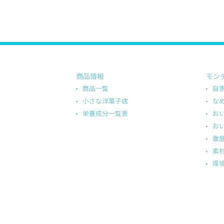
商品情報
モン
商品一覧
自
小さな洋菓子店
な
栄養成分一覧表
お
お
徹
素
環