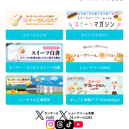
スイーツレシピ
スイーツマガジン
スーパー・コンビニスイーツ白書
シュークリームNavi
バーチャル工場見学
おしごと体験アプリFamilyApps
モンテール
シュークリーム先輩
【公式】
【モンテール公式】