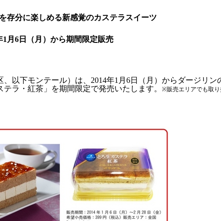
を存分に楽しめる新感覚のカステラスイーツ
年
1
月
6
日（月）から期間限定販売
区、以下モンテール）は、
2014
年
1
月
6
日（月）からダージリン
ステラ・紅茶」を期間限定で発売いたします。
※販売エリアでも取り