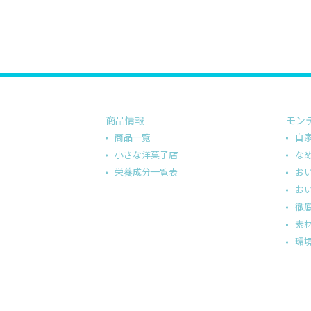
商品情報
モン
商品一覧
自
小さな洋菓子店
な
栄養成分一覧表
お
お
徹
素
環