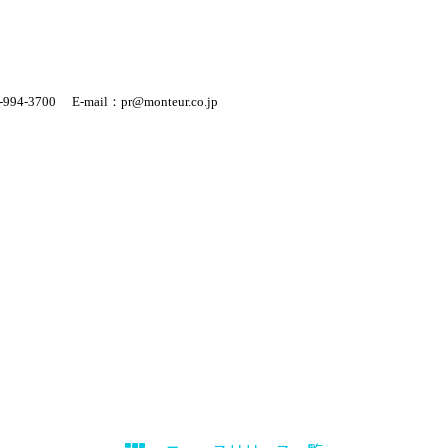
-994-3700
E-mail
：
pr@monteur.co.jp