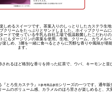
楽しめるスイーツです。茶葉入りのしっとりしたカステラ生地
プクリームをたっぷりとサンドしました。ホイップクリームに
タードで使っている牛乳も自社工場で低温殺菌したこだわりの
トにもダージリンの茶葉を使用。生地、クリーム、カラメルペ
が楽しめ、
3
層を一緒に食べるとさらに芳醇な香りや風味が堪
ます。
称されるほど格別な香りを持った紅茶で、ウバ、キーモンと並
る『とろ生カステラ』
シリーズの一つです。通年販
※参考商品参照
リームのボリューム感、カラメルのほろ苦さが楽しめると、大