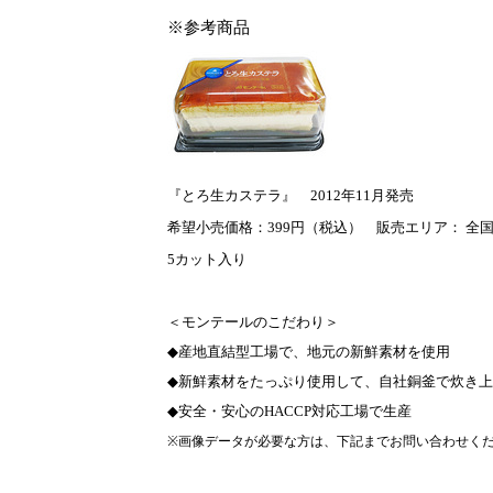
※参考商品
『とろ生カステラ』
2012
年
11
月発売
希望小売価格：
399
円（税込）
販売エリア：
全
5
カット入り
＜モンテールのこだわり＞
◆
産地直結型工場で、地元の新鮮素材を使用
◆
新鮮素材をたっぷり使用して、自社銅釜で炊き上
◆
安全・安心の
HACCP
対応工場で生産
※
画像データが必要な方は、下記までお問い合わせく