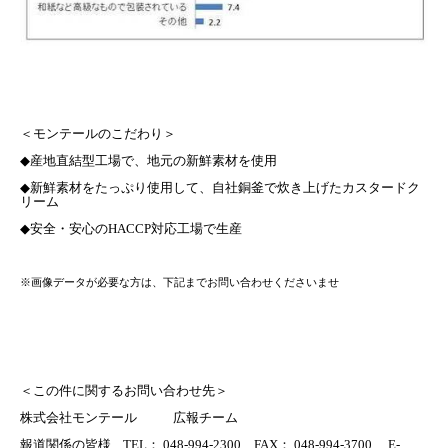
＜モンテールのこだわり＞
◆
産地直結型工場で、地元の新鮮素材を使用
◆
新鮮素材をたっぷり使用して、自社銅釜で炊き上げたカスタードク
リーム
◆
安全・安心の
HACCP
対応工場で生産
※画像データが必要な方は、下記までお問い合わせくださいませ
＜この件に関するお問い合わせ先＞
株式会社モンテール
広報チーム
報道関係の皆様
TEL
：
048-994-2300
FAX
：
048-994-3700
E-