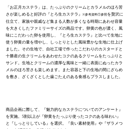
「お正月カステラ」は、たっぷりのクリームとカラメルのほろ苦
さが楽しめると好評の『とろ生カステラ』
を贅沢に
※参考資料①参照
仕立て、
家族や親戚など集まる人数が多くなる時期にあわせ
容量
を大きくしたファミリーサイズの商品です。卵黄の色が濃く、風
味にこだわった卵を使用し、『とろ生カステラ』と比べて生地に
使う卵黄の量を増やし、しっとりとした風味豊かな生地に仕上げ
ました。その生地で、自社工場で作ったこだわりのカスタードと
十勝産の生クリームをあわせたコクのあるクリームをたっぷりと
サンド。生地とクリームの濃厚な風味と一緒に表面にぬったカラ
メルのほろ苦さも楽しめます。また容器と下の生地の間にざらめ
を敷き、ざくざくとした歯ごたえのある食感もプラスしました。
商品企画に際して、『魅力的なカステラについてのアンケート』
を実施。
5
割以上が『卵黄をたっぷり使ったコクのある味わい』
と『しっとりしている』を選択。『良い素材使用』や『ザラメつ