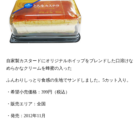
自家製カスタードにオリジナルホイップをブレンドした口溶けな
めらかなクリームを蜂蜜の入った
ふんわりしっとり食感の生地でサンドしました。
5
カット入り。
・希望小売価格：
399
円（税込）
・販売エリア：全国
・発売：
2012
年
11
月