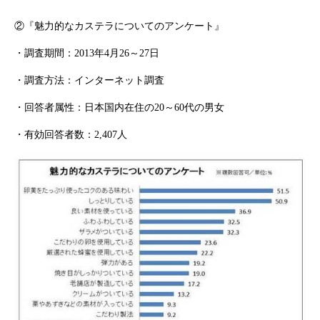
②
『魅力的なカステラについてのアンケート』
・調査期間：
2013
年
4
月
26
～
27
日
・調査方法：インターネット調査
・回答者属性：日本国内在住の
20
～
60
代の男女
・有効回答者数：
2,407
人