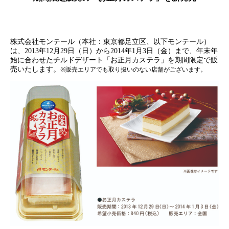
株式会社モンテール（本社：東京都足立区、以下モンテール）
は、
2013
年
12
月
29
日（日）から
2014
年
1
月
3
日（金）まで、年末年
始に合わせたチルドデザート「お正月カステラ」を期間限定で販
売いたします。
※販売エリアでも取り扱いのない店舗がございます。