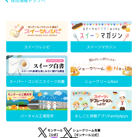
採用情報トップへ
スイーツレシピ
スイーツマガジン
スーパー・コンビニスイーツ白書
シュークリームNavi
バーチャル工場見学
おしごと体験アプリFamilyApps
モンテール
シュークリーム先輩
【公式】
【モンテール公式】