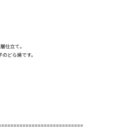
2層仕立て。
子のどら焼です。
============================