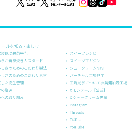
【公式】
【モンテール公式】
テールを知る・楽しむ
スイーツレシピ
家製低温殺菌牛乳
スイーツマガジン
めらか自家炊きカスタード
シュークリームNavi
いしさのためのこだわり製法
バーチャル工場見学
いしさのためのこだわり素材
工場見学について@美濃加茂工場
底した衛生管理
X モンテール【公式】
材の厳選
X シュークリーム先輩
境への取り組み
Instagram
Threads
TikTok
YouTube