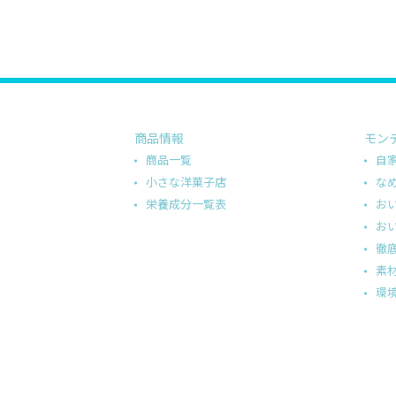
商品情報
モン
商品一覧
自
小さな洋菓子店
な
栄養成分一覧表
お
お
徹
素
環