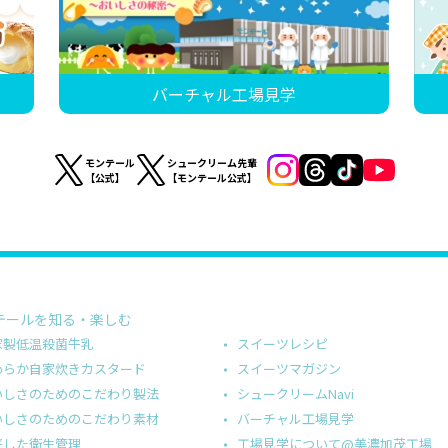
バーチャル工場見学
モンテール
シュークリーム先輩
【公式】
【モンテール公式】
テールを知る・楽しむ
スイーツレシピ
家製低温殺菌牛乳
スイーツマガジン
めらか自家炊きカスタード
シュークリームNavi
いしさのためのこだわり製法
バーチャル工場見学
いしさのためのこだわり素材
工場見学について@美濃加茂工場
底した衛生管理