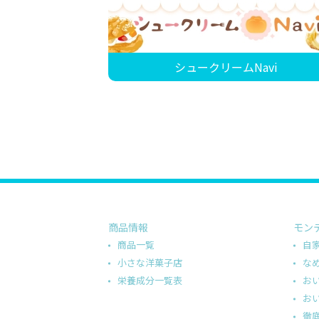
シュークリームNavi
商品情報
モン
商品一覧
自
小さな洋菓子店
な
栄養成分一覧表
お
お
徹