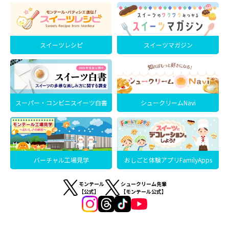
スイーツレシピ
スイーツマガジン
スーパー・コンビニスイーツ白書
シュークリームNavi
バーチャル工場見学
おしごと体験アプリFamilyApps
モンテール
シュークリーム先輩
【公式】
【モンテール公式】