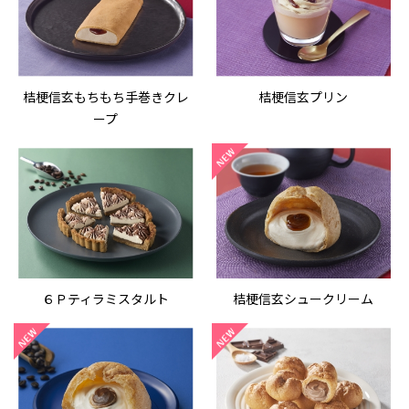
桔梗信玄もちもち手巻きクレ
桔梗信玄プリン
ープ
６Ｐティラミスタルト
桔梗信玄シュークリーム