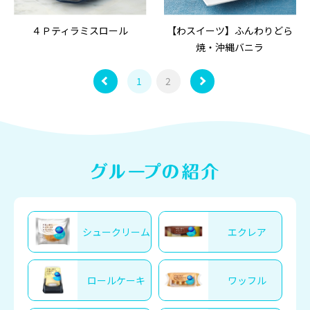
４Ｐティラミスロール
【わスイーツ】ふんわりどら
焼・沖縄バニラ
1
2
シュークリーム
エクレア
ロールケーキ
ワッフル