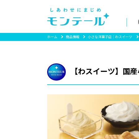
ホーム
商品情報
小さな洋菓子店：わスイーツ
【わスイーツ】国産