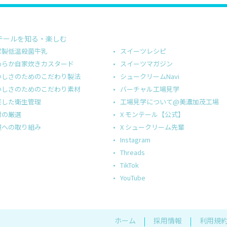
テールを知る・楽しむ
スイーツレシピ
家製低温殺菌牛乳
スイーツマガジン
めらか自家炊きカスタード
シュークリームNavi
いしさのためのこだわり製法
バーチャル工場見学
いしさのためのこだわり素材
工場見学について@美濃加茂工場
底した衛生管理
X モンテール【公式】
材の厳選
X シュークリーム先輩
境への取り組み
Instagram
Threads
TikTok
YouTube
ホーム
採用情報
利用規