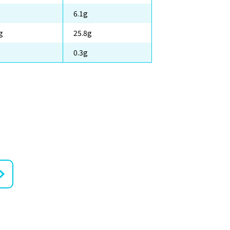
6.1g
g
25.8g
0.3g