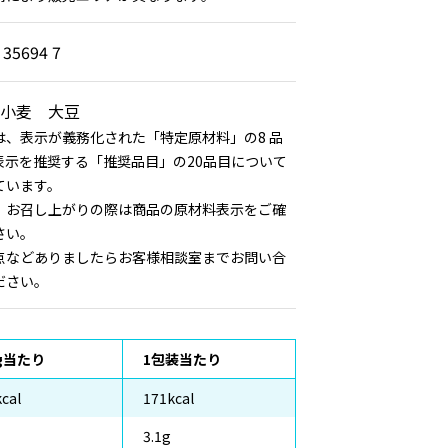
 35694 7
小麦 大豆
は、表示が義務化された「特定原材料」の8 品
表示を推奨する「推奨品目」の20品目について
ています。
、お召し上がりの際は商品の原材料表示をご確
さい。
点などありましたらお客様相談室までお問い合
ださい。
0g当たり
1包装当たり
cal
171kcal
3.1g