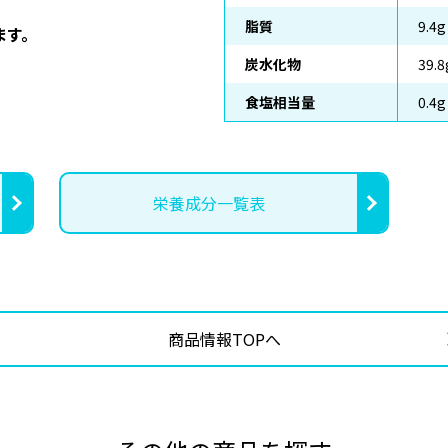
脂質
9.4g
ます。
炭水化物
39.8
食塩相当量
0.4g
栄養成分一覧表
商品情報TOPへ