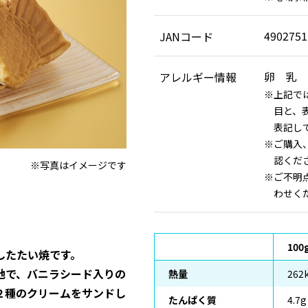
4902751
JANコード
卵 乳 
アレルギー情報
上記で
目と、
表記し
ご購入
認くだ
※写真はイメージです
ご不明
わせく
10
したたい焼です。
地で、バニラシード入りの
熱量
262k
２種のクリームをサンドし
たんぱく質
4.7g