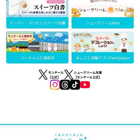
スーパー・コンビニスイーツ白書
シュークリームNavi
バーチャル工場見学
おしごと体験アプリFamilyApps
モンテール
シュークリーム先輩
【公式】
【モンテール公式】