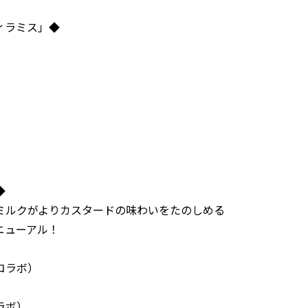
ィラミス」◆
◆
ミルクがよりカスタードの味わいをたのしめる
ニューアル！
コラボ）
ラボ）