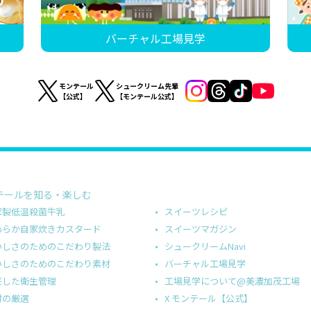
バーチャル工場見学
モンテール
シュークリーム先輩
【公式】
【モンテール公式】
テールを知る・楽しむ
スイーツレシピ
家製低温殺菌牛乳
スイーツマガジン
めらか自家炊きカスタード
シュークリームNavi
いしさのためのこだわり製法
バーチャル工場見学
いしさのためのこだわり素材
工場見学について@美濃加茂工場
底した衛生管理
X モンテール【公式】
材の厳選