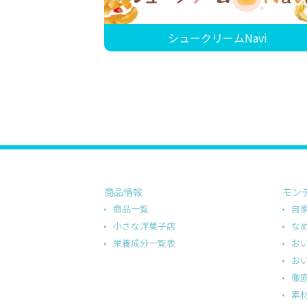
シュークリームNavi
商品情報
モン
商品一覧
自
小さな洋菓子店
な
栄養成分一覧表
お
お
徹
素